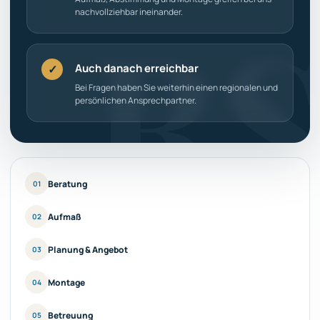
nachvollziehbar ineinander.
Auch danach erreichbar
✓
Bei Fragen haben Sie weiterhin einen regionalen und
persönlichen Ansprechpartner.
Beratung
01
Aufmaß
02
Planung & Angebot
03
Montage
04
Betreuung
05