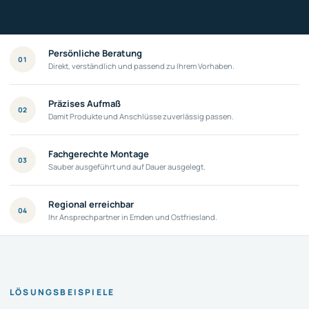
Persönliche Beratung
01
Direkt, verständlich und passend zu Ihrem Vorhaben.
Präzises Aufmaß
02
Damit Produkte und Anschlüsse zuverlässig passen.
Fachgerechte Montage
03
Sauber ausgeführt und auf Dauer ausgelegt.
Regional erreichbar
04
Ihr Ansprechpartner in Emden und Ostfriesland.
LÖSUNGSBEISPIELE