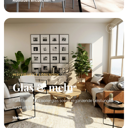
Rollläden entdecken →
04
INDIVIDUELLE LÖSUNGEN.
Glas & mehr
Funktions- und Isolierglas sowie ergänzende Leistungen
rund um Ihr Bauprojekt.
Mehr erfahren →