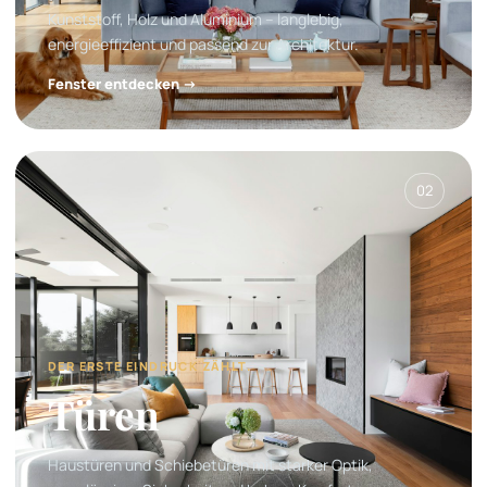
Kunststoff, Holz und Aluminium – langlebig,
energieeffizient und passend zur Architektur.
Fenster entdecken →
02
DER ERSTE EINDRUCK ZÄHLT.
Türen
Haustüren und Schiebetüren mit starker Optik,