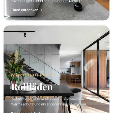
zuverlässiger Sicherheit und hohem Komfort.
Türen entdecken →
03
KOMFORT TRIFFT SCHUTZ.
Rollläden
Vorbau- und Aufsatzrollläden für Sichtschutz,
Wärmeschutz und ein angenehmes Raumklima.